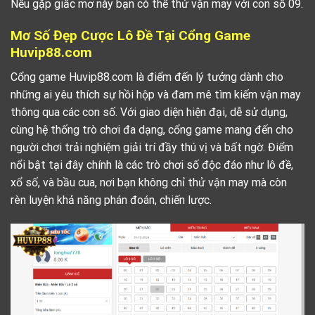
Nếu gặp giấc mơ này bạn có thể thử vận may với con số 09.
Mơ Số Đẹp Cược Lô Đề Tại Cổng Game
Huvip88.com
Cổng game Huvip88.com là điểm đến lý tưởng dành cho
những ai yêu thích sự hồi hộp và đam mê tìm kiếm vận may
thông qua các con số. Với giao diện hiện đại, dễ sử dụng,
cùng hệ thống trò chơi đa dạng, cổng game mang đến cho
người chơi trải nghiệm giải trí đầy thú vị và bất ngờ. Điểm
nổi bật tại đây chính là các trò chơi số độc đáo như lô đề,
xổ số, và bầu cua, nơi bạn không chỉ thử vận may mà còn
rèn luyện khả năng phán đoán, chiến lược.