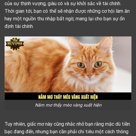
của sự thịnh vượng, giàu có và sự khởi sắc về tài chính.
Thời gian tới, bạn có thể sẽ nhận được những cơ hội làm ăn
hay một nguồn thu nhập bất ngờ, mang lại cho bạn sự ổn
định tài chính.
Nằm mơ thấy mèo vàng xuất hiện
Tuy nhiên, giấc mơ này cũng nhắc nhở bạn rằng mặc dù tiền
bạc đang đến, nhưng bạn cần phải chi tiêu một cách thông