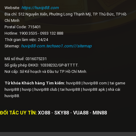
https://huvip88.com
Website:
Địa chỉ: 512 Nguyễn Xiển, Phường Long Thạnh Mỹ, TP. Thủ Đức, TP Hồ
Chí Minh
Postal Code: 715401
Hotline: 1900 3535 - 0933 132 888
Thời gian làm việc: 24/24
:
huvip88-com.techseo1.com///sitemap
Sitemap
Mã số thuế: 0316075231
Số giấy phép ĐKKD: 10338232/GP-BTTTT.
Nơi cấp: Sở Kế hoạch và Đầu tư TP. Hồ Chí Minh.
Từ khóa Khách hàng Tìm kiếm:
huvip88 | huvip88 com | tai game
huvip88 | huvip | huvip88 club | tai huvip88 | huvip88 apk | nhà cái
huvip88.
ĐỐI TÁC UY TÍN:
XO88
-
SKY88
-
VUA88
-
MIN88