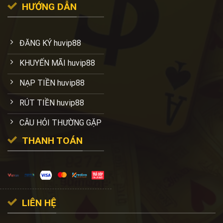
HƯỚNG DẪN
ĐĂNG KÝ huvip88
KHUYẾN MÃI huvip88
NẠP TIỀN huvip88
RÚT TIỀN huvip88
CÂU HỎI THƯỜNG GẶP
THANH TOÁN
LIÊN HỆ