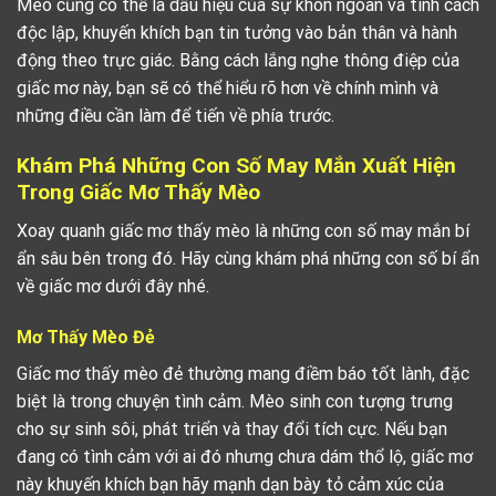
Mèo cũng có thể là dấu hiệu của sự khôn ngoan và tính cách
độc lập, khuyến khích bạn tin tưởng vào bản thân và hành
động theo trực giác. Bằng cách lắng nghe thông điệp của
giấc mơ này, bạn sẽ có thể hiểu rõ hơn về chính mình và
những điều cần làm để tiến về phía trước.
Khám Phá Những Con Số May Mắn Xuất Hiện
Trong Giấc Mơ Thấy Mèo
Xoay quanh giấc mơ thấy mèo là những con số may mắn bí
ẩn sâu bên trong đó. Hãy cùng khám phá những con số bí ẩn
về giấc mơ dưới đây nhé.
Mơ Thấy Mèo Đẻ
Giấc mơ thấy mèo đẻ thường mang điềm báo tốt lành, đặc
biệt là trong chuyện tình cảm. Mèo sinh con tượng trưng
cho sự sinh sôi, phát triển và thay đổi tích cực. Nếu bạn
đang có tình cảm với ai đó nhưng chưa dám thổ lộ, giấc mơ
này khuyến khích bạn hãy mạnh dạn bày tỏ cảm xúc của