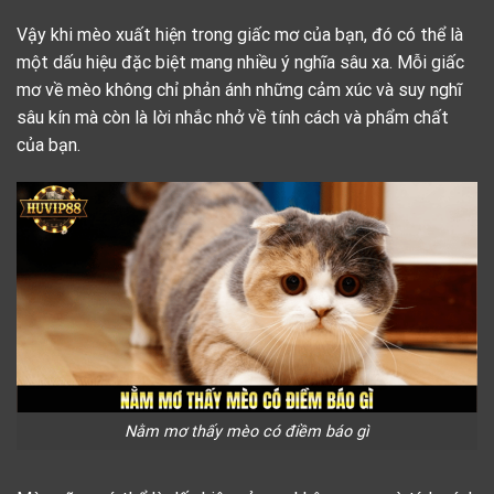
Vậy khi mèo xuất hiện trong giấc mơ của bạn, đó có thể là
một dấu hiệu đặc biệt mang nhiều ý nghĩa sâu xa. Mỗi giấc
mơ về mèo không chỉ phản ánh những cảm xúc và suy nghĩ
sâu kín mà còn là lời nhắc nhở về tính cách và phẩm chất
của bạn.
Nằm mơ thấy mèo có điềm báo gì