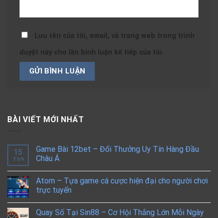
Lưu tên của tôi, email, và trang web trong trình
duyệt này cho lần bình luận kế tiếp của tôi.
BÀI VIẾT MỚI NHẤT
Game Bài 12bet – Đổi Thưởng Uy Tín Hàng Đầu
15
Châu Á
Th9
Atom – Tựa game cá cược hiện đại cho người chơi
trực tuyến
Quay Số Tại Sin88 – Cơ Hội Thắng Lớn Mỗi Ngày