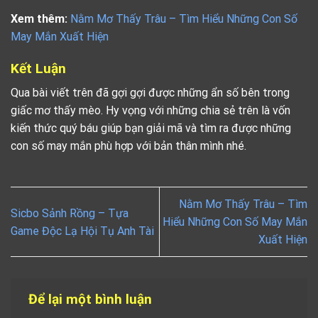
Xem thêm:
Nằm Mơ Thấy Trâu – Tìm Hiểu Những Con Số
May Mắn Xuất Hiện
Kết Luận
Qua bài viết trên đã gợi gợi được những ẩn số bên trong
giấc mơ thấy mèo. Hy vọng với những chia sẻ trên là vốn
kiến thức quý báu giúp bạn giải mã và tìm ra được những
con số may mắn phù hợp với bản thân mình nhé.
Nằm Mơ Thấy Trâu – Tìm
Sicbo Sảnh Rồng – Tựa
Hiểu Những Con Số May Mắn
Game Độc Lạ Hội Tụ Anh Tài
Xuất Hiện
Để lại một bình luận