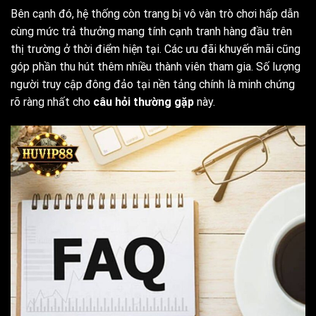
Bên cạnh đó, hệ thống còn trang bị vô vàn trò chơi hấp dẫn
cùng mức trả thưởng mang tính cạnh tranh hàng đầu trên
thị trường ở thời điểm hiện tại. Các ưu đãi khuyến mãi cũng
góp phần thu hút thêm nhiều thành viên tham gia. Số lượng
người truy cập đông đảo tại nền tảng chính là minh chứng
rõ ràng nhất cho
câu hỏi thường gặp
này.