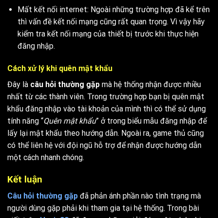
Mất kết nối internet: Ngoài những trường hợp đã kể trên
thì vấn đề kết nối mạng cũng rất quan trọng. Vì vậy hãy
kiểm tra kết nối mạng của thiết bị trước khi thực hiện
đăng nhập.
Cách xử lý khi quên mật khẩu
Đây là
câu hỏi thường gặp
mà hệ thống nhận được nhiều
nhất từ các thành viên. Trong trường hợp bạn bị quên mật
khẩu đăng nhập vào tài khoản của mình thì có thể sử dụng
tính năng “
Quên mật khẩu
” ở trong biểu mẫu đăng nhập để
lấy lại mật khẩu theo hướng dẫn. Ngoài ra, game thủ cũng
có thể liên hệ với đội ngũ hỗ trợ để nhận được hướng dẫn
một cách nhanh chóng.
Kết luận
Câu hỏi thường gặp
đã phản ánh phần nào tình trạng mà
người dùng gặp phải khi tham gia tại hệ thống. Trong bài