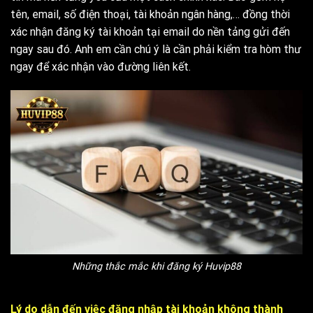
tên, email, số điện thoại, tài khoản ngân hàng,… đồng thời
xác nhận đăng ký tài khoản tại email do nền tảng gửi đến
ngay sau đó. Anh em cần chú ý là cần phải kiểm tra hòm thư
ngay để xác nhận vào đường liên kết.
Những thắc mắc khi đăng ký Huvip88
Lý do dẫn đến việc đăng nhập tài khoản không thành