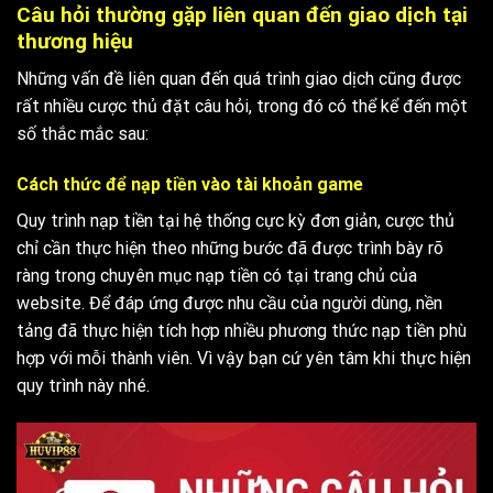
Câu hỏi thường gặp liên quan đến giao dịch tại
thương hiệu
Những vấn đề liên quan đến quá trình giao dịch cũng được
rất nhiều cược thủ đặt câu hỏi, trong đó có thể kể đến một
số thắc mắc sau:
Cách thức để nạp tiền vào tài khoản game
Quy trình nạp tiền tại hệ thống cực kỳ đơn giản, cược thủ
chỉ cần thực hiện theo những bước đã được trình bày rõ
ràng trong chuyên mục nạp tiền có tại trang chủ của
website. Để đáp ứng được nhu cầu của người dùng, nền
tảng đã thực hiện tích hợp nhiều phương thức nạp tiền phù
hợp với mỗi thành viên. Vì vậy bạn cứ yên tâm khi thực hiện
quy trình này nhé.