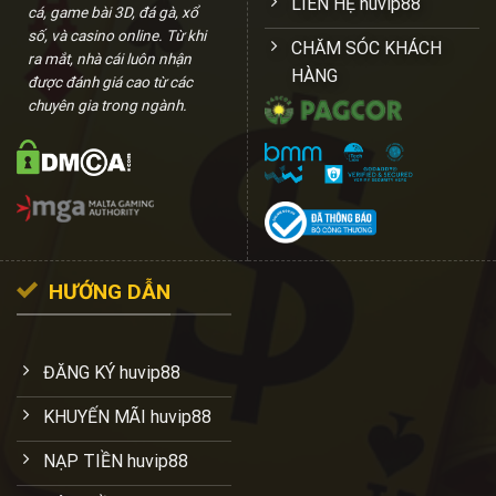
LIÊN HỆ huvip88
cá, game bài 3D, đá gà, xổ
số, và casino online. Từ khi
CHĂM SÓC KHÁCH
ra mắt, nhà cái luôn nhận
HÀNG
được đánh giá cao từ các
chuyên gia trong ngành.
HƯỚNG DẪN
ĐĂNG KÝ huvip88
KHUYẾN MÃI huvip88
NẠP TIỀN huvip88