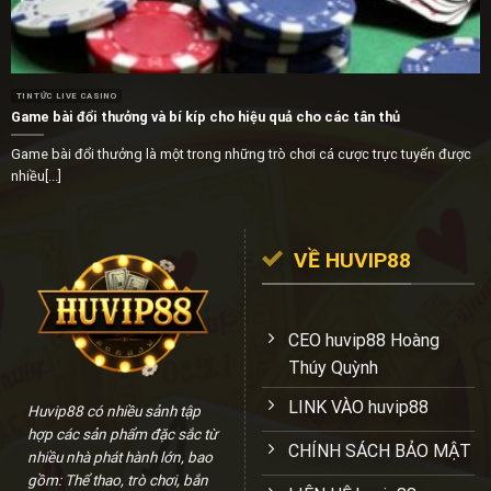
NỔ HŨ
Kèo Góc Nhà Cái – Chiến Lược Cược Thông Minh
Nhắc đến những loại cược trong thể thao đặc biệt là bóng đá người chơi[...]
VỀ HUVIP88
CEO huvip88 Hoàng
Thúy Quỳnh
LINK VÀO huvip88
Huvip88
có nhiều sảnh tập
hợp các sản phẩm đặc sắc từ
CHÍNH SÁCH BẢO MẬT
nhiều nhà phát hành lớn, bao
gồm: Thể thao, trò chơi, bắn